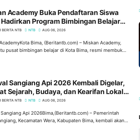
an Academy Buka Pendaftaran Siswa
 Hadirkan Program Bimbingan Belajar
ap dari Calistung hingga Persiapan
 BERITA NTB
NTB
AUG 06, 2026
nasan
AcademyKota Bima, (Beritantb.com) – Miskan Academy,
atu pusat bimbingan belajar di Kota Bima, resmi membuk...
val Sangiang Api 2026 Kembali Digelar,
t Sejarah, Budaya, dan Kearifan Lokal
u Sangiang
 BERITA NTB
NTB
AUG 06, 2026
l Sangiang Api 2026Bima,(Beritantb.com) – Pemerintah
ngiang, Kecamatan Wera, Kabupaten Bima, kembali akan...