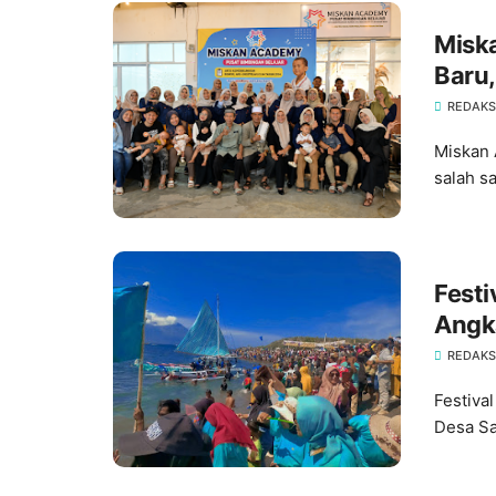
Misk
Baru,
Lengk
REDAKSI
Kedi
Miskan 
salah s
Festi
Angka
Pula
REDAKSI
Festiva
Desa Sa