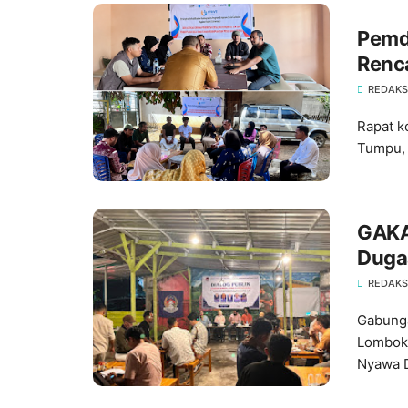
Pemd
Renc
Pere
REDAKSI
Rapat k
Tumpu, 
GAKA
Dugaa
Samp
REDAKSI
NTB
Gabung
Lombok 
Nyawa D