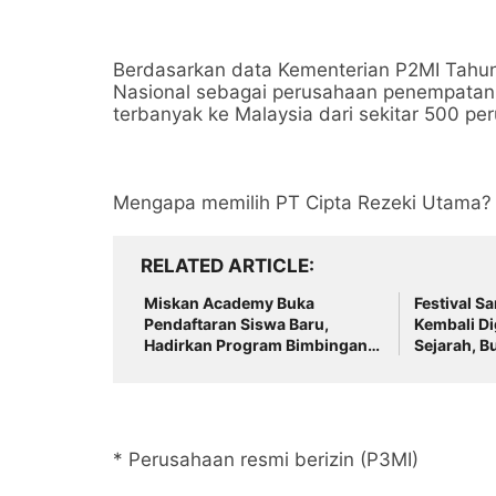
Berdasarkan data Kementerian P2MI Tahun
Nasional sebagai perusahaan penempatan
terbanyak ke Malaysia dari sekitar 500 pe
Mengapa memilih PT Cipta Rezeki Utama?
RELATED ARTICLE
Miskan Academy Buka
Festival S
Pendaftaran Siswa Baru,
Kembali Di
Hadirkan Program Bimbingan
Sejarah, B
Belajar Lengkap dari Calistung
Lokal Pula
hingga Persiapan Kedinasan
* Perusahaan resmi berizin (P3MI)