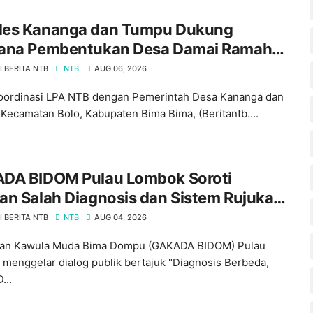
es Kananga dan Tumpu Dukung
ana Pembentukan Desa Damai Ramah
mpuan dan Perlindungan Anak
 BERITA NTB
NTB
AUG 06, 2026
oordinasi LPA NTB dengan Pemerintah Desa Kananga dan
Kecamatan Bolo, Kabupaten Bima Bima, (Beritantb....
DA BIDOM Pulau Lombok Soroti
n Salah Diagnosis dan Sistem Rujukan,
aikan Lima Tuntutan kepada Pemprov
 BERITA NTB
NTB
AUG 04, 2026
an Kawula Muda Bima Dompu (GAKADA BIDOM) Pulau
menggelar dialog publik bertajuk "Diagnosis Berbeda,
...