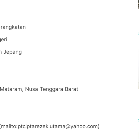
erangkatan
eri
an Jepang
a Mataram, Nusa Tenggara Barat
(mailto:ptciptarezekiutama@yahoo.com)