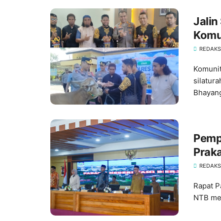
Jalin
Komun
Dari 
REDAKSI
Komunit
silatu
Bhayang
Pemp
Prak
Sosi
REDAKSI
Rapat P
NTB men