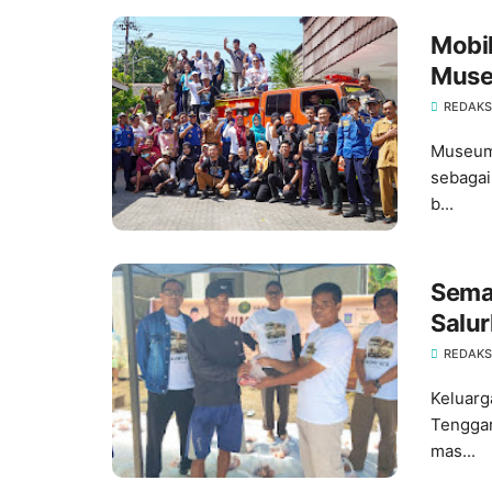
Mobil
Mus
REDAKSI
Museum 
sebagai
b...
Sema
Salu
Alum
REDAKSI
Keluarg
Tenggar
mas...