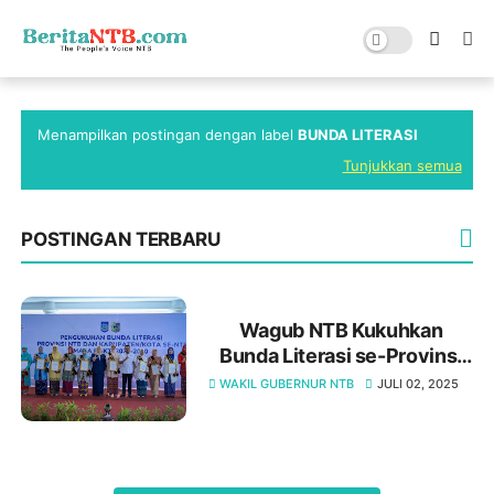
Menampilkan postingan dengan label
BUNDA LITERASI
Tunjukkan semua
POSTINGAN TERBARU
Wagub NTB Kukuhkan
Bunda Literasi se-Provinsi
NTB: Dorong Inovasi dan
WAKIL GUBERNUR NTB
JULI 02, 2025
Peran Ibu dalam Budaya
Baca