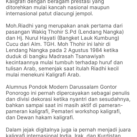
Kaligrafi dengan beragam prestasi yang
ditorehkan mulai kancah nasional maupun
internasional patut diacungi jempol.
Moh.Riadhi yang merupakan anak pertama dari
pasangan Wakiq Thohir S.Pd (Lendang Nangka)
dan Hj. Nurul Hayati (Bangket Lauk Kumbung)
Cucu dari Alm. TGH. Moh Thohir ini lahir di
Lendang Nangka pada 2 Agustus 1984 ketika
duduk di bangku Madrasah Tsanawiyah
kecintaannya mulai tumbuh terhadap huruf dan
tulisan Arab, semenjak saat itulah Riadhi kecil
mulai menekuni Kaligrafi Arab.
Alumnus Pondok Modern Darussalam Gontor
Ponorogo ini pernah dipercayakan sebagai penulis
dan divisi dekorasi ketika nyantri dan sesudahnya,
bahkan sampai saat ini masih aktif di pameran-
pameran kaligrafi, Pemateri workshop kaligrafi,
dan Dewan hakam kaligrafi.
Dalam jejak digitalnya juga ia pernah menjadi juara
kaligrafi internasional India, Irak, dan Kurdistan