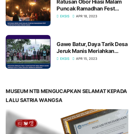
Ratusan Obor Hiasi Malam
Puncak Ramadhan Fest
Gawe Batur Desa Jeruk
EKSIS
APR 18, 2023
Manis
Gawe Batur, Daya Tarik Desa
Jeruk Manis Meriahkan
Ramadhan
EKSIS
APR 15, 2023
MUSEUM NTB MENGUCAPKAN SELAMAT KEPADA
LALU SATRIA WANGSA