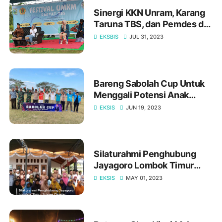
Sinergi KKN Unram, Karang
Taruna TBS, dan Pemdes di
Festival UMKM TBS
EKSBIS
JUL 31, 2023
Bareng Sabolah Cup Untuk
Menggali Potensi Anak
Muda Penerus Sepak Bola
EKSIS
JUN 19, 2023
NTB
Silaturahmi Penghubung
Jayagoro Lombok Timur
Sukses Digelar
EKSIS
MAY 01, 2023