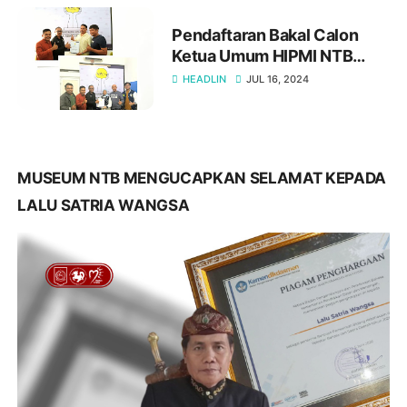
Pendaftaran Bakal Calon
Ketua Umum HIPMI NTB
ditutup, siapa kandidatnya?
HEADLIN
JUL 16, 2024
MUSEUM NTB MENGUCAPKAN SELAMAT KEPADA
LALU SATRIA WANGSA