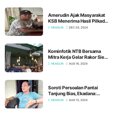
Amerudin Ajak Masyarakat
KSB Menerima Hasil Pilkada
Dengan Hati Lapang dan
HEADLIN
DEC 03, 2024
Damai
Kominfotik NTB Bersama
Mitra Kerja Gelar Rakor Sie
Publikasi Dokumentasi HUT
HEADLIN
AUG 16, 2024
RI ke-79 Tahun 2024
Soroti Persoalan Pantai
Tanjung Bias, Ekadana:
Pemkab Lombok Barat
HEADLIN
AUG 13, 2024
harusnya Malu