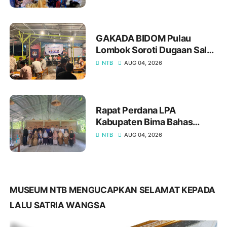
Ramah Perempuan dan
Perlindungan Anak
GAKADA BIDOM Pulau
Lombok Soroti Dugaan Salah
Diagnosis dan Sistem
NTB
AUG 04, 2026
Rujukan, Sampaikan Lima
Tuntutan kepada Pemprov
NTB
Rapat Perdana LPA
Kabupaten Bima Bahas
Penguatan Kepengurusan,
NTB
AUG 04, 2026
Perkuat Sinergi dengan LPA
NTB
MUSEUM NTB MENGUCAPKAN SELAMAT KEPADA
LALU SATRIA WANGSA