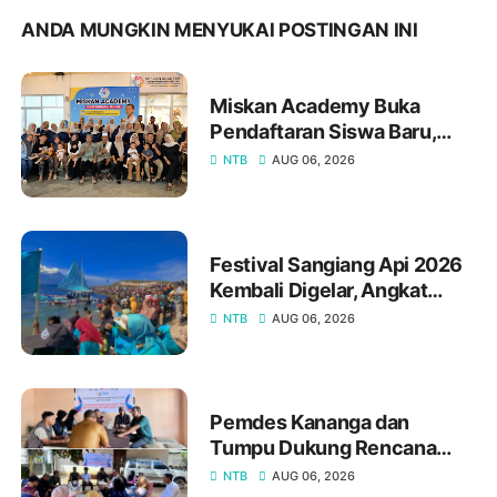
ANDA MUNGKIN MENYUKAI POSTINGAN INI
Miskan Academy Buka
Pendaftaran Siswa Baru,
Hadirkan Program
NTB
AUG 06, 2026
Bimbingan Belajar Lengkap
dari Calistung hingga
Persiapan Kedinasan
Festival Sangiang Api 2026
Kembali Digelar, Angkat
Sejarah, Budaya, dan
NTB
AUG 06, 2026
Kearifan Lokal Pulau
Sangiang
Pemdes Kananga dan
Tumpu Dukung Rencana
Pembentukan Desa Damai
NTB
AUG 06, 2026