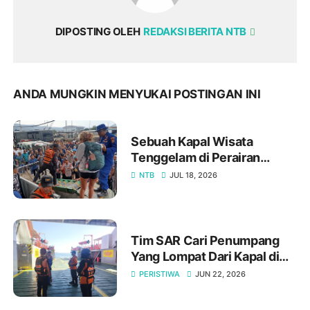
DIPOSTING OLEH
REDAKSI BERITA NTB
ANDA MUNGKIN MENYUKAI POSTINGAN INI
Sebuah Kapal Wisata
Tenggelam di Perairan
Tanjung Katupa, 45 Orang
NTB
JUL 18, 2026
Selamat
Tim SAR Cari Penumpang
Yang Lompat Dari Kapal di
Perairan Poto Tano
PERISTIWA
JUN 22, 2026