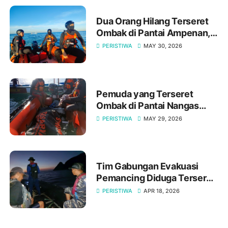
Dua Orang Hilang Terseret
Ombak di Pantai Ampenan,
Pencarian Masih
PERISTIWA
MAY 30, 2026
Berlangsung
Pemuda yang Terseret
Ombak di Pantai Nangas
Lakey Ditemukan Meninggal
PERISTIWA
MAY 29, 2026
Dunia
Tim Gabungan Evakuasi
Pemancing Diduga Terseret
Arus di Perairan Maluk
PERISTIWA
APR 18, 2026