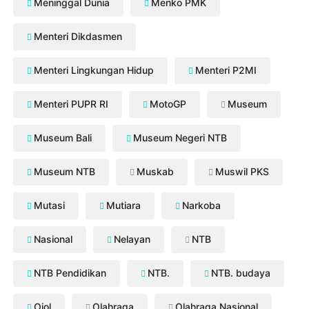
Meninggal Dunia
Menko PMK
Menteri Dikdasmen
Menteri Lingkungan Hidup
Menteri P2MI
Menteri PUPR RI
MotoGP
Museum
Museum Bali
Museum Negeri NTB
Museum NTB
Muskab
Muswil PKS
Mutasi
Mutiara
Narkoba
Nasional
Nelayan
NTB
NTB Pendidikan
NTB.
NTB. budaya
Ojol
Olahraga
Olahraga Nasional