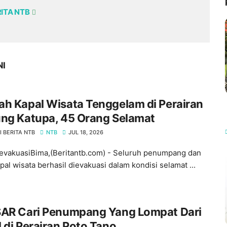
RITA NTB
NI
h Kapal Wisata Tenggelam di Perairan
ung Katupa, 45 Orang Selamat
 BERITA NTB
NTB
JUL 18, 2026
evakuasiBima,(Beritantb.com) - Seluruh penumpang dan
pal wisata berhasil dievakuasi dalam kondisi selamat ...
SAR Cari Penumpang Yang Lompat Dari
 di Perairan Poto Tano