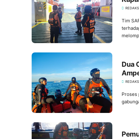
REDAKSI
Tim SAR
terhada
melompa
Dua O
Ampe
REDAKSI
Proses 
gabunga
Pemu