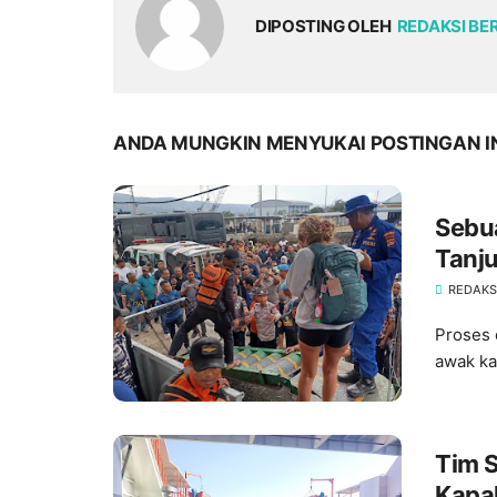
DIPOSTING OLEH
REDAKSI BE
ANDA MUNGKIN MENYUKAI POSTINGAN I
Sebua
Tanj
REDAKSI
Proses 
awak ka
Tim 
Kapal