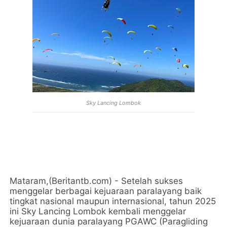
Sky Lancing Lombok
Mataram,(Beritantb.com) - Setelah sukses
menggelar berbagai kejuaraan paralayang baik
tingkat nasional maupun internasional, tahun 2025
ini Sky Lancing Lombok kembali menggelar
kejuaraan dunia paralayang PGAWC (Paragliding