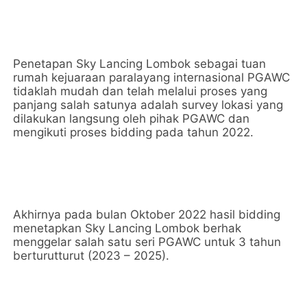
Penetapan Sky Lancing Lombok sebagai tuan
rumah kejuaraan paralayang internasional PGAWC
tidaklah mudah dan telah melalui proses yang
panjang salah satunya adalah survey lokasi yang
dilakukan langsung oleh pihak PGAWC dan
mengikuti proses bidding pada tahun 2022.
Akhirnya pada bulan Oktober 2022 hasil bidding
menetapkan Sky Lancing Lombok berhak
menggelar salah satu seri PGAWC untuk 3 tahun
berturutturut (2023 – 2025).