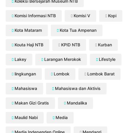
Koleksi Bersejarah Museum NTB
Komisi Informasi NTB
Komisi V
Kopi
Kota Mataram
Kota Tua Ampenan
Kouta Haji NTB
KPID NTB
Kurban
Lakey
Larangan Merokok
Lifestyle
lingkungan
Lombok
Lombok Barat
Mahasiswa
Mahasiswa dan Aktivis
Makan Gizi Gratis
Mandalika
Maulid Nabi
Media
Media Independen Online
Mendagri