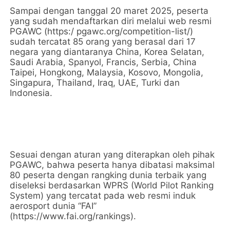
Sampai dengan tanggal 20 maret 2025, peserta
yang sudah mendaftarkan diri melalui web resmi
PGAWC (https:/ pgawc.org/competition-list/)
sudah tercatat 85 orang yang berasal dari 17
negara yang diantaranya China, Korea Selatan,
Saudi Arabia, Spanyol, Francis, Serbia, China
Taipei, Hongkong, Malaysia, Kosovo, Mongolia,
Singapura, Thailand, Iraq, UAE, Turki dan
Indonesia.
Sesuai dengan aturan yang diterapkan oleh pihak
PGAWC, bahwa peserta hanya dibatasi maksimal
80 peserta dengan rangking dunia terbaik yang
diseleksi berdasarkan WPRS (World Pilot Ranking
System) yang tercatat pada web resmi induk
aerosport dunia “FAI”
(https://www.fai.org/rankings).