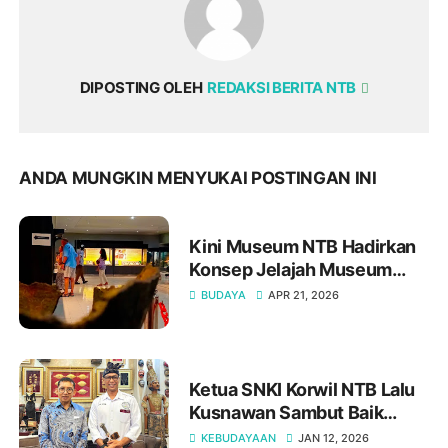
DIPOSTING OLEH
REDAKSI BERITA NTB
ANDA MUNGKIN MENYUKAI POSTINGAN INI
Kini Museum NTB Hadirkan
Konsep Jelajah Museum
Malam Hari
BUDAYA
APR 21, 2026
Ketua SNKI Korwil NTB Lalu
Kusnawan Sambut Baik
Pembentukan Dinas
KEBUDAYAAN
JAN 12, 2026