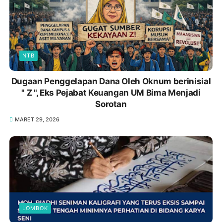
NTB
Dugaan Penggelapan Dana Oleh Oknum berinisial
" Z ", Eks Pejabat Keuangan UM Bima Menjadi
Sorotan
MARET 29, 2026
LOMBOK