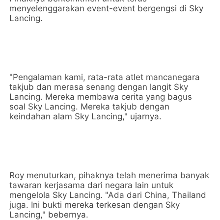
menyelenggarakan event-event bergengsi di Sky
Lancing.
"Pengalaman kami, rata-rata atlet mancanegara
takjub dan merasa senang dengan langit Sky
Lancing. Mereka membawa cerita yang bagus
soal Sky Lancing. Mereka takjub dengan
keindahan alam Sky Lancing," ujarnya.
Roy menuturkan, pihaknya telah menerima banyak
tawaran kerjasama dari negara lain untuk
mengelola Sky Lancing. "Ada dari China, Thailand
juga. Ini bukti mereka terkesan dengan Sky
Lancing," bebernya.