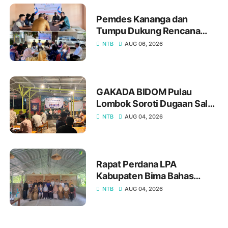
Pemdes Kananga dan
Tumpu Dukung Rencana
Pembentukan Desa Damai
NTB
AUG 06, 2026
Ramah Perempuan dan
Perlindungan Anak
GAKADA BIDOM Pulau
Lombok Soroti Dugaan Salah
Diagnosis dan Sistem
NTB
AUG 04, 2026
Rujukan, Sampaikan Lima
Tuntutan kepada Pemprov
NTB
Rapat Perdana LPA
Kabupaten Bima Bahas
Penguatan Kepengurusan,
NTB
AUG 04, 2026
Perkuat Sinergi dengan LPA
NTB