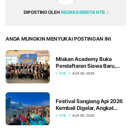
DIPOSTING OLEH
REDAKSI BERITA NTB
ANDA MUNGKIN MENYUKAI POSTINGAN INI
Miskan Academy Buka
Pendaftaran Siswa Baru,
Hadirkan Program
NTB
AUG 06, 2026
Bimbingan Belajar Lengkap
dari Calistung hingga
Persiapan Kedinasan
Festival Sangiang Api 2026
Kembali Digelar, Angkat
Sejarah, Budaya, dan
NTB
AUG 06, 2026
Kearifan Lokal Pulau
Sangiang