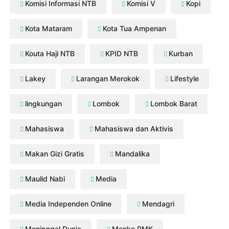
Komisi Informasi NTB
Komisi V
Kopi
Kota Mataram
Kota Tua Ampenan
Kouta Haji NTB
KPID NTB
Kurban
Lakey
Larangan Merokok
Lifestyle
lingkungan
Lombok
Lombok Barat
Mahasiswa
Mahasiswa dan Aktivis
Makan Gizi Gratis
Mandalika
Maulid Nabi
Media
Media Independen Online
Mendagri
Meninggal Dunia
Menko PMK