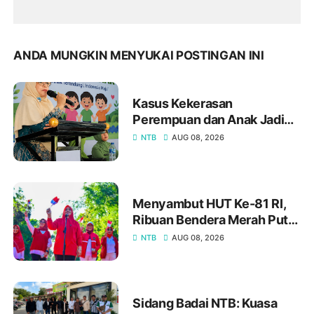
ANDA MUNGKIN MENYUKAI POSTINGAN INI
Kasus Kekerasan
Perempuan dan Anak Jadi
Sorotan, Ketua LPA Bima:
NTB
AUG 08, 2026
Mereka Berhak Hidup Aman
dan Bermartabat
Menyambut HUT Ke-81 RI,
Ribuan Bendera Merah Putih
Dibagikan kepada
NTB
AUG 08, 2026
Masyarakat
Sidang Badai NTB: Kuasa