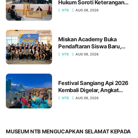
Hukum Soroti Keterangan
Anggota DPRD Bima soal
NTB
AUG 08, 2026
Narkoba
Miskan Academy Buka
Pendaftaran Siswa Baru,
Hadirkan Program
NTB
AUG 06, 2026
Bimbingan Belajar Lengkap
dari Calistung hingga
Persiapan Kedinasan
Festival Sangiang Api 2026
Kembali Digelar, Angkat
Sejarah, Budaya, dan
NTB
AUG 06, 2026
Kearifan Lokal Pulau
Sangiang
MUSEUM NTB MENGUCAPKAN SELAMAT KEPADA